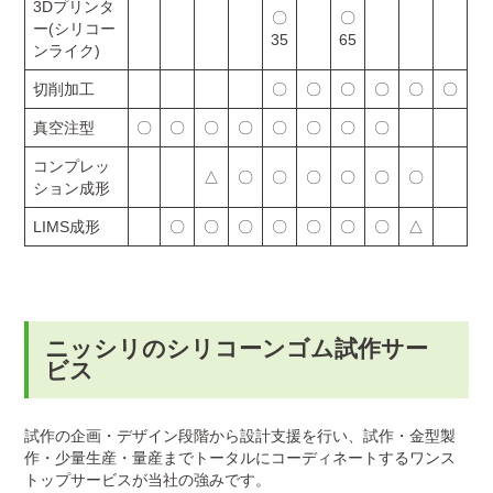
3Dプリンタ
〇
〇
ー(シリコー
35
65
ンライク)
切削加工
〇
〇
〇
〇
〇
〇
真空注型
〇
〇
〇
〇
〇
〇
〇
〇
コンプレッ
△
〇
〇
〇
〇
〇
〇
ション成形
LIMS成形
〇
〇
〇
〇
〇
〇
〇
△
ニッシリのシリコーンゴム試作サー
ビス
試作の企画・デザイン段階から設計支援を行い、試作・金型製
作・少量生産・量産までトータルにコーディネートするワンス
トップサービスが当社の強みです。