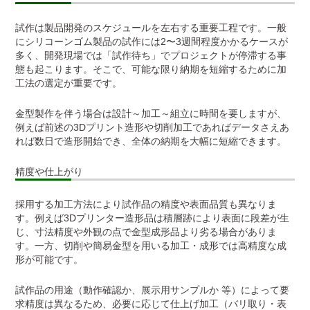
試作は製品開発のスケジュールを左右する重要工程です。一般
にシリコーンゴム製品の試作には2〜3週間程度かかるケースが
多く、開発現場では「試作待ち」でプロジェクトが停滞する事
態も起こります。そこで、可能な限り納期を短縮するために加
工法の選定が重要です。
金型製作を伴う場合は設計～加工～組立に時間を要しますが、
例えば前述の3Dプリント造形や切削加工であればデータさえあ
れば数日で造形開始でき、全体の納期を大幅に短縮できます。
精度や仕上がり
採用する加工方法により試作品の精度や表面品質も異なりま
す。例えば3Dプリンター造形品は積層跡により表面に段差が生
じ、寸法精度や外観の点で金型成形品より劣る場合がありま
す。一方、切削や簡易金型を用いる加工・成形では高精度な成
形が可能です。
試作品の用途（動作確認か、展示用サンプルか 等）によって要
求精度は異なるため、必要に応じて仕上げ加工（バリ取り・表