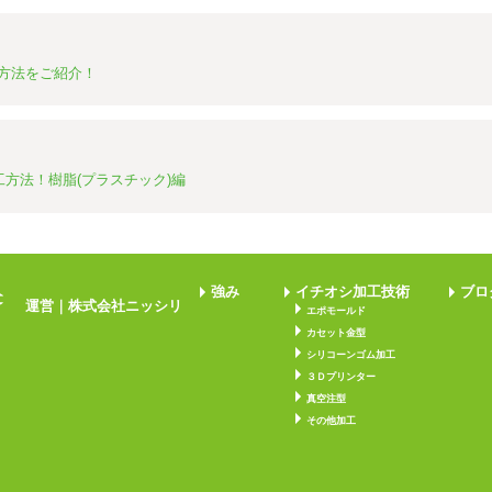
方法をご紹介！
方法！樹脂(プラスチック)編
強み
イチオシ加工技術
ブロ
運営｜株式会社ニッシリ
エポモールド
カセット金型
シリコーンゴム加工
３Ｄプリンター
真空注型
その他加工