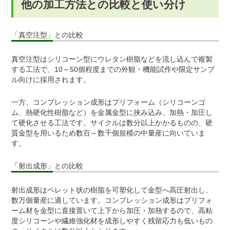
他の加工方法との比較と使い分け
「真空注型」との比較
真空注型はシリコーン型にウレタン樹脂などを流し込んで複製
する工法で、10～50個程度までの外観・機能試作や限定サンプ
ル向けに採用されます。
一方、コンプレッション成形はプリフォーム（シリコーンゴ
ム、熱硬化性樹脂など）を金属金型に挟み込み、加熱・加圧し
て硬化させる工法です。サイクルは数分以上かかるものの、硬
質金型を用いるため数百～数千個規模の中量産に向いていま
す。
「射出成形」との比較
射出成形はペレット状の樹脂を可塑化して金型へ高圧射出し、
数万個量産に適しています。コンプレッション成形はプリフォ
ーム材を金型に直接置いて上下から加圧・加熱するので、高粘
度シリコーンや繊維強化材を成形しやすく残留応力も低いもの